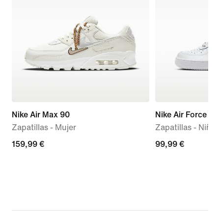
Nike Air Max 90
Nike Air Force 1 L
Zapatillas - Mujer
Zapatillas - Niño
159,99 €
159,99 €
99,99 €
99,99 €