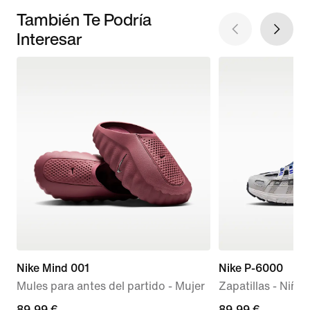
También Te Podría
Interesar
Nike Mind 001
Nike P-6000
Mules para antes del partido - Mujer
Zapatillas - Niño
89,99 €
89,99 €
89,99 €
89,99 €