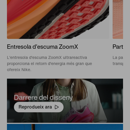
Entresola d'escuma ZoomX
Part s
L'entresola d'escuma ZoomX ultrareactiva
La part s
proporciona el retorn d'energia més gran que
transpirab
ofereix Nike.
Darrere del disseny
Reprodueix ara