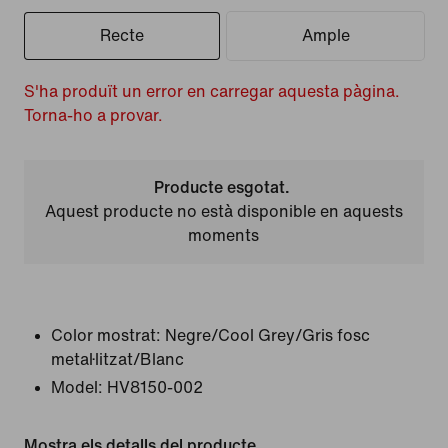
Recte
Ample
S'ha produït un error en carregar aquesta pàgina.
Torna-ho a provar.
Producte esgotat.
Aquest producte no està disponible en aquests
moments
Color mostrat:
Negre/Cool Grey/Gris fosc
metal·litzat/Blanc
Model:
HV8150-002
Mostra els detalls del producte