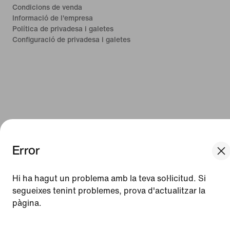
Condicions de venda
Informació de l'empresa
Política de privadesa i galetes
Configuració de privadesa i galetes
Error
We think you are in United States.
Update your location?
Hi ha hagut un problema amb la teva sol·licitud. Si
segueixes tenint problemes, prova d'actualitzar la
pàgina.
Espanya
United States
[ Code: D1B61E47 ]