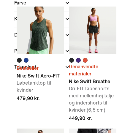
Farve
Kollektioner
Detaljer
Pasform
Genanvendte
Teknologi
Bestseller
materialer
Nike Swift Aero-FIT
Nike Swift Breathe
Løbetanktop til
Dri-FIT-løbeshorts
kvinder
med mellemhøj talje
479,90 kr.
og indershorts til
kvinder (6,5 cm)
449,90 kr.