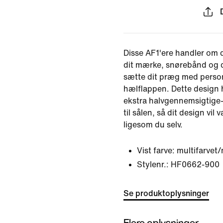
Disse AF1'ere handler om 
dit mærke, snørebånd og d
sætte dit præg med person
hælflappen. Dette design 
ekstra halvgennemsigtig
til sålen, så dit design vi
ligesom du selv.
Vist farve:
multifarvet/
Stylenr.:
HF0662-900
Se produktoplysninger
Flere oplysninger