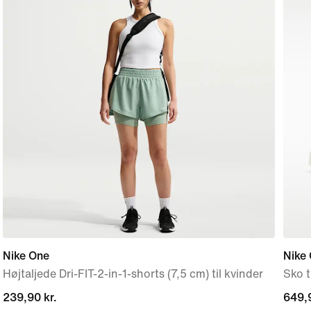
Nike One
Nike 
Højtaljede Dri-FIT-2-in-1-shorts (7,5 cm) til kvinder
Sko t
current
239,90 kr.
649,9
649,9