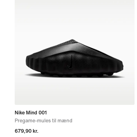
Nike Mind 001
Pregame-mules til mænd
679,90 kr.
679,90 kr.