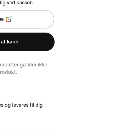
ig ved kassen.
se
 at købe
abatter gælder ikke
produkt.
s og leveres til dig