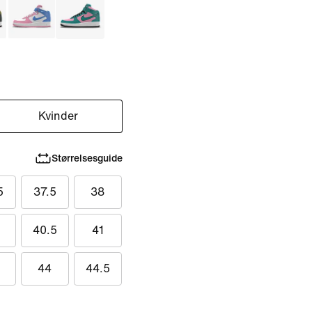
Kvinder
Størrelsesguide
5
37.5
38
40.5
41
44
44.5