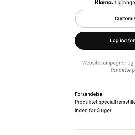
tilgængel
Klarna
Customi
Log ind for
Websitekampagner og r
for dette 
Forsendelse
Produktet specialfremstille
inden for 3 uger.