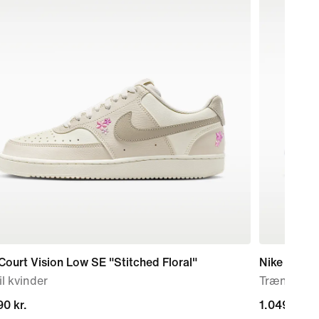
Court Vision Low SE "Stitched Floral"
Nike Metco
il kvinder
Træningssko
0 kr.
0 kr.
1.049,00 kr
1.049,00 kr