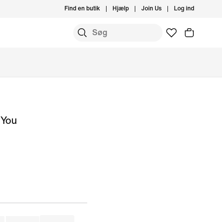
Find en butik
Hjælp
Join Us
Log ind
 You