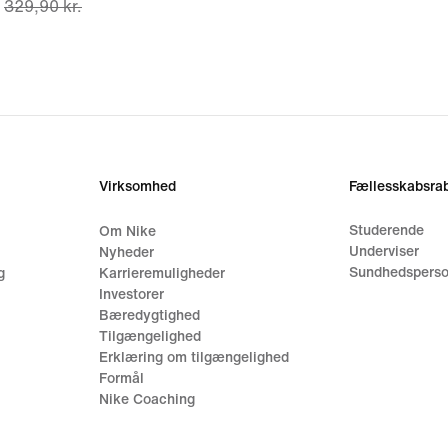
329,90 kr.
price
239,90 kr.,
original
price
329,90 kr.
Virksomhed
Fællesskabsrab
Studerende
Om Nike
Underviser
Nyheder
Sundhedsperso
g
Karrieremuligheder
Investorer
Bæredygtighed
Tilgængelighed
Erklæring om tilgængelighed
Formål
Nike Coaching