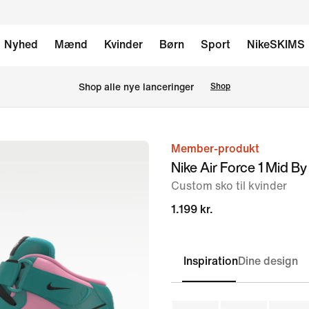
Nyhed
Mænd
Kvinder
Børn
Sport
NikeSKIMS
Shop alle nye lanceringer
Shop
Member-produkt
billede
Nike Air Force 1 Mid By
1
Custom sko til kvinder
af
6
1.199 kr.
Inspiration
Dine design