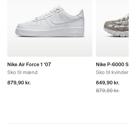
Nike Air Force 1 '07
Nike P-6000 SE
Sko til mænd
Sko til kvinder
879,90 kr.
879,90 kr.
current
649,90 kr.
879,90 kr.
price
649,90 kr.,
original
price
879,90 kr.