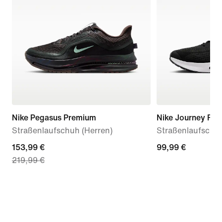
Nike Pegasus Premium
Nike Journey Run
Straßenlaufschuh (Herren)
Straßenlaufschuh
current
153,99 €
99,99 €
99,99 €
219,99 €
price
153,99 €,
original
price
219,99 €