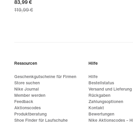
current
83,99 €
119,99 €
price
83,99 €,
original
price
119,99 €
Ressourcen
Hilfe
Geschenkgutscheine für Firmen
Hilfe
Store suchen
Bestellstatus
Nike Journal
Versand und Lieferung
Member werden
Rückgaben
Feedback
Zahlungsoptionen
Aktionscodes
Kontakt
Produktberatung
Bewertungen
Shoe Finder für Laufschuhe
Nike Aktionscodes – Hi