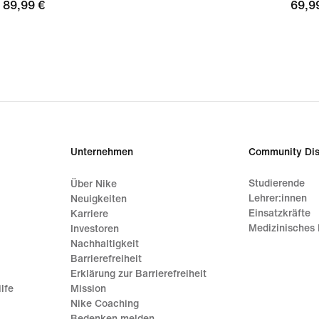
89,99 €
89,99 €
69,9
69,9
Unternehmen
Community Dis
Studierende
Über Nike
Lehrer:innen
Neuigkeiten
Einsatzkräfte
Karriere
Medizinisches 
Investoren
Nachhaltigkeit
Barrierefreiheit
Erklärung zur Barrierefreiheit
lfe
Mission
Nike Coaching
Bedenken melden