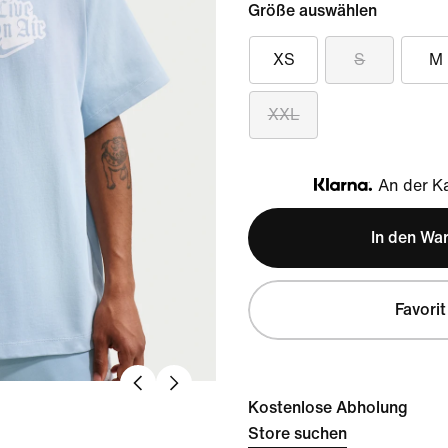
Größe auswählen
XS
S
M
XXL
An der Ka
Klarna
In den Wa
Favorit
Kostenlose Abholung
Store suchen