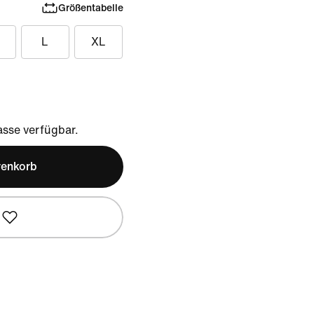
Größentabelle
L
XL
sse verfügbar.
renkorb