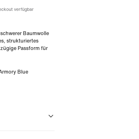
eckout verfügbar
s schwerer Baumwolle
s, strukturiertes
ßzügige Passform für
 Armory Blue