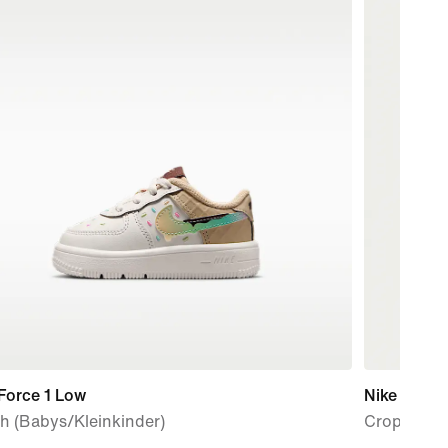
Force 1 Low
Nike Sport
h (Babys/Kleinkinder)
Crop-Train