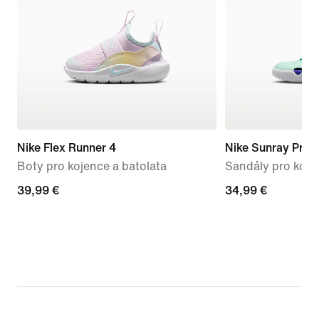
Nike Flex Runner 4
Nike Sunray Prot
Boty pro kojence a batolata
Sandály pro koje
39,99 €
39,99 €
34,99 €
34,99 €