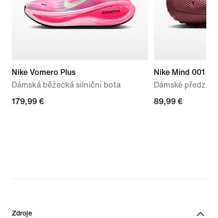
Nike Vomero Plus
Nike Mind 001
Dámská běžecká silniční bota
Dámské předzápa
179,99 €
179,99 €
89,99 €
89,99 €
Zdroje