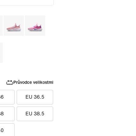
Průvodce velikostmi
36
EU 36.5
38
EU 38.5
40