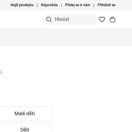
Najít prodejnu
Nápověda
Přidej se k nám
Přihlásit se
i
Malé děti
Děti