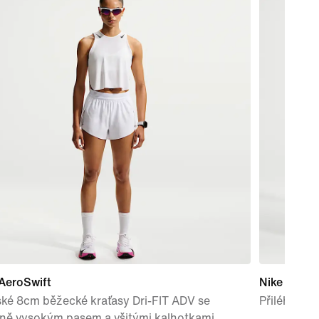
AeroSwift
Nike AeroS
ké 8cm běžecké kraťasy Dri-FIT ADV se
Přiléhavé 
dně vysokým pasem a všitými kalhotkami