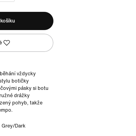
 košíku
é
 běhání vždycky
stylu botičky
čovými pásky si botu
Pružné drážky
ozený pohyb, takže
tempo.
 Grey/Dark