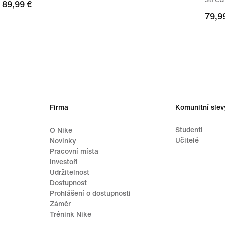
89,99 €
89,99 €
79,9
79,9
Firma
Komunitní slev
Studenti
O Nike
Učitelé
Novinky
Pracovní místa
Investoři
Udržitelnost
Dostupnost
Prohlášení o dostupnosti
Záměr
Trénink Nike