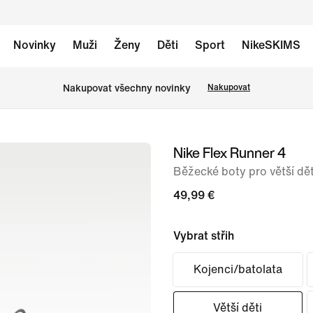
Novinky
Muži
Ženy
Děti
Sport
NikeSKIMS
Nakupovat všechny novinky
Nakupovat
Nike Flex Runner 4
obrázek
1
Běžecké boty pro větší dět
ze
49,99 €
8
Vybrat střih
Kojenci/batolata
Větší děti