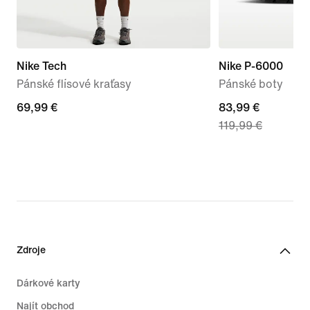
Nike Tech
Nike P-6000
Pánské flísové kraťasy
Pánské boty
69,99 €
69,99 €
current
83,99 €
119,99 €
price
83,99 €,
original
price
119,99 €
Zdroje
Dárkové karty
Najít obchod