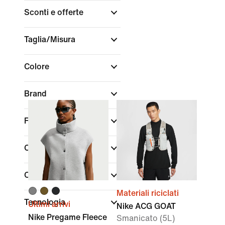
Sconti e offerte
Taglia/Misura
Colore
Brand
Fit
Collezioni
Caratteristiche
Materiali riciclati
Tecnologia
Ultimi arrivi
Nike ACG GOAT
Nike Pregame Fleece
Smanicato (5L)