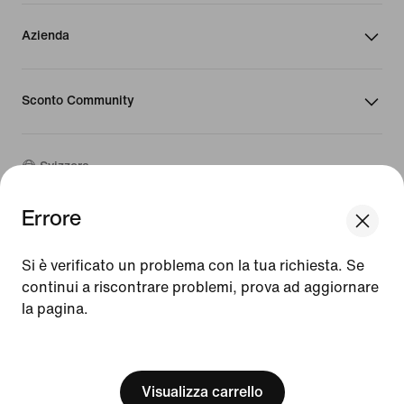
Azienda
Sconto Community
Svizzera
Errore
©
2026
Nike, Inc. Tutti i diritti riservati
We think you are in United States.
Guide
Update your location?
Si è verificato un problema con la tua richiesta. Se
Condizioni d'uso
continui a riscontrare problemi, prova ad aggiornare
Condizioni di vendita
la pagina.
Svizzera
United States
Dati aziendali
Informativa sulla privacy e sui cookie
[ Code: D1B61E47 ]
Impostazioni relative a privacy e cookie
Visualizza carrello