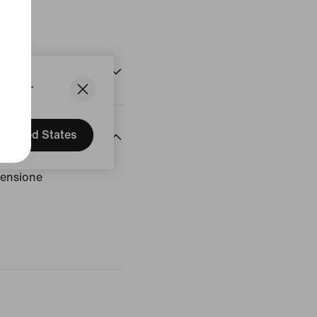
to
States.
United States
censione