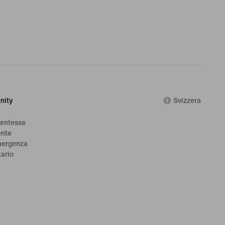
nity
Svizzera
dentesse
ente
mergenza
tario