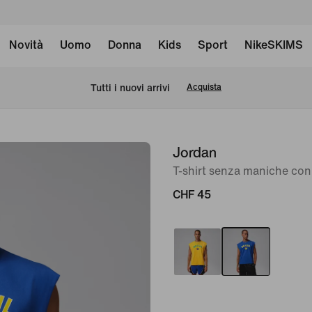
Novità
Uomo
Donna
Kids
Sport
NikeSKIMS
Tutti i nuovi arrivi
Acquista
Jordan
immagine
1
T-shirt senza maniche con
di
CHF 45
6