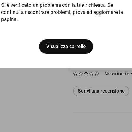
Si è verificato un problema con la tua richiesta. Se
continui a riscontrare problemi, prova ad aggiornare la
Visualizza dettagli prodot
pagina.
Taglia/misura e fit
[ Code: D1B61E47 ]
We think you are in United 
Update your location?
Visualizza carrello
Recensioni (errore)
Svizzera
Nessuna re
Scrivi una recensione