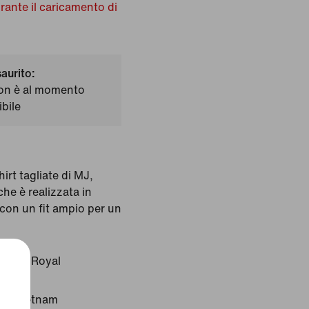
urante il caricamento di
saurito:
on è al momento
bile
irt tagliate di MJ,
he è realizzata in
con un fit ampio per un
o:
Old Royal
ne: Vietnam