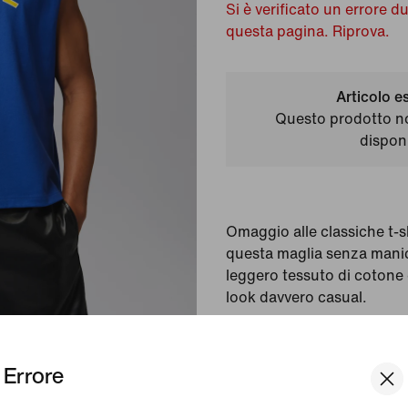
Si è verificato un errore d
questa pagina. Riprova.
Articolo e
Questo prodotto n
disponi
Omaggio alle classiche t-sh
questa maglia senza manic
leggero tessuto di cotone 
look davvero casual.
Colore mostrato in fot
Errore
Stile:
IF3906-417
Paese/regione di origi