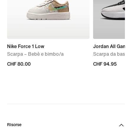
Nike Force 1 Low
Jordan All Game
Scarpa – Bebè e bimbo/a
Scarpa da baske
CHF
CHF 80.00
CHF
CHF 94.95
80.00
94.95
Risorse