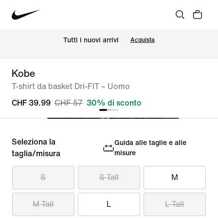
Tutti i nuovi arrivi
Acquista
Kobe
T-shirt da basket Dri-FIT – Uomo
CHF 39.99
CHF 57
30% di sconto
Seleziona la
Guida alle taglie e alle
taglia/misura
misure
S
S Tall
M
M Tall
L
L Tall