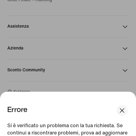
Assistenza
Azienda
Sconto Community
Svizzera
Errore
©
2026
Nike, Inc. Tutti i diritti riservati
We think you are in United States.
Guide
Update your location?
Si è verificato un problema con la tua richiesta. Se
Condizioni d'uso
continui a riscontrare problemi, prova ad aggiornare
Condizioni di vendita