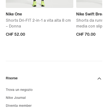
Nike One
Nike Swift Breath
Shorts Dri-FIT 2-in-1 a vita alta 8 cm
Shorts da running
– Donna
media con slip –
CHF
CHF 52.00
CHF
CHF 70.00
52.00
70.00
Risorse
Trova un negozio
Nike Journal
Diventa member