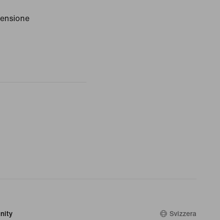
censione
nity
Svizzera