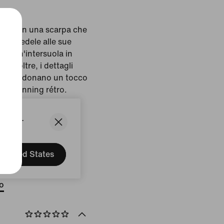
giorni con una scarpa che
mpre fedele alle sue
ta un'intersuola in
 Inoltre, i dettagli
oosh 3D donano un tocco
 da running rétro.
o:
Phantom/Pencil
States.
United States
ne: Vietnam
to