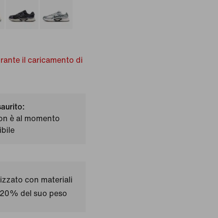
urante il caricamento di
saurito:
on è al momento
bile
izzato con materiali
il 20% del suo peso