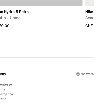
an Hydro 5 Retro
Nike Court 
atta – Uomo
Scarpa – 
70.00
CHF
CHF 99.95
0
99.95
nity
Svizzera
dentesse
ente
mergenza
tario