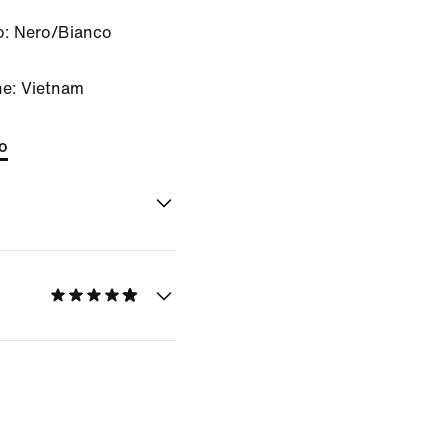
o:
Nero/Bianco
ne: Vietnam
to