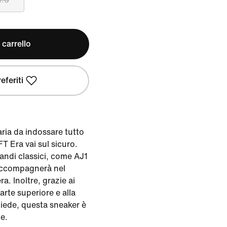
 carrello
eferiti
ria da indossare tutto
 Era vai sul sicuro.
randi classici, come AJ1
 accompagnerà nel
a. Inoltre, grazie ai
parte superiore e alla
piede, questa sneaker è
me.