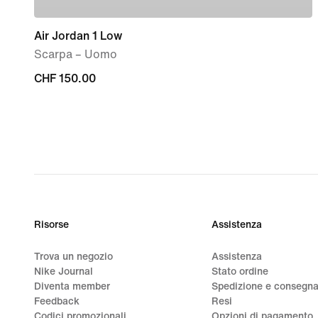
Air Jordan 1 Low
Scarpa – Uomo
CHF
CHF 150.00
150.00
Risorse
Assistenza
Trova un negozio
Assistenza
Nike Journal
Stato ordine
Diventa member
Spedizione e consegn
Feedback
Resi
Codici promozionali
Opzioni di pagamento