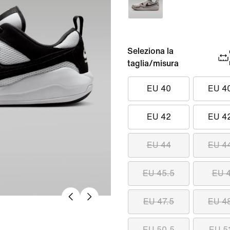
Seleziona la
taglia/misura
EU 40
EU 4
EU 42
EU 4
EU 44
EU 4
EU 45.5
EU 
EU 47.5
EU 4
EU 50.5
EU 5