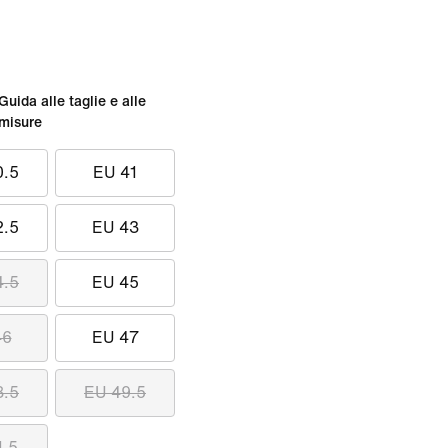
Guida alle taglie e alle
misure
0.5
EU 41
2.5
EU 43
4.5
EU 45
46
EU 47
8.5
EU 49.5
1.5