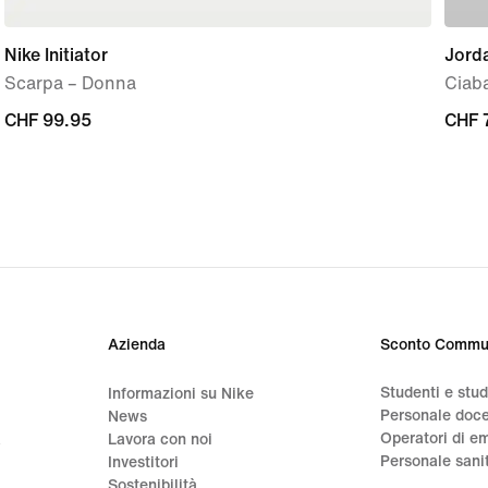
Nike Initiator
Jord
Scarpa – Donna
Ciab
CHF
CHF 99.95
CHF
CHF 
99.95
70.0
Azienda
Sconto Commu
Studenti e stu
Informazioni su Nike
Personale doc
News
Operatori di e
a
Lavora con noi
Personale sani
Investitori
Sostenibilità