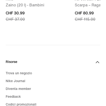
Zaino (20 l) - Bambini
Scarpa – Ragazz
current
CHF 30.99
current
CHF 80.99
CHF 37.00
CHF 115.00
price
price
CHF
CHF
30.99,
80.99,
original
original
price
price
CHF
CHF
37.00
115.00
Risorse
Trova un negozio
Nike Journal
Diventa member
Feedback
Codici promozionali