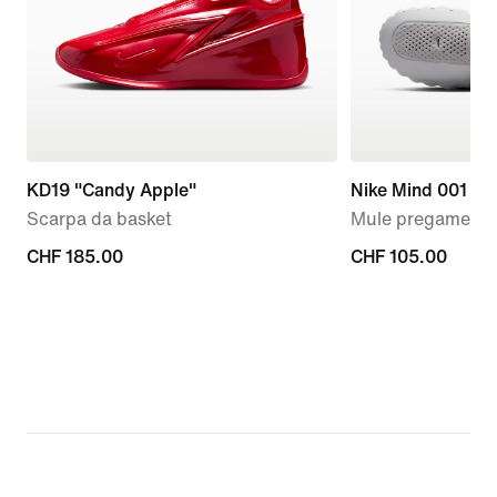
KD19 "Candy Apple"
Nike Mind 001
Scarpa da basket
Mule pregame – 
CHF
CHF 185.00
CHF
CHF 105.00
185.00
105.00