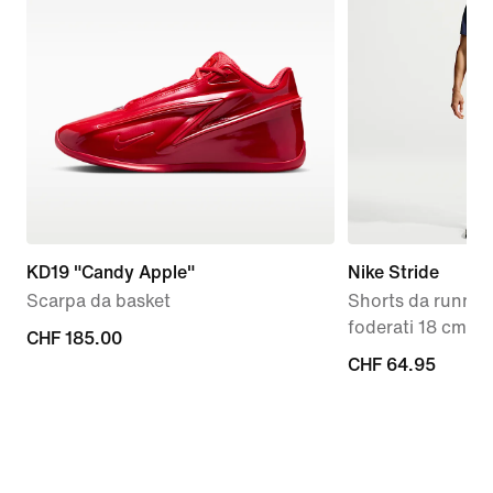
KD19 "Candy Apple"
Nike Stride
Scarpa da basket
Shorts da running
foderati 18 cm D
CHF
CHF 185.00
CHF
CHF 64.95
185.00
64.95