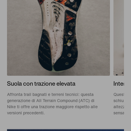
Suola con trazione elevata
Inters
Affronta trail bagnati e terreni tecnici: questa
Questa ve
generazione di All Terrain Compound (ATC) di
schiuma 
Nike ti offre una trazione maggiore rispetto alle
altezza d
versioni precedenti.
sensazion