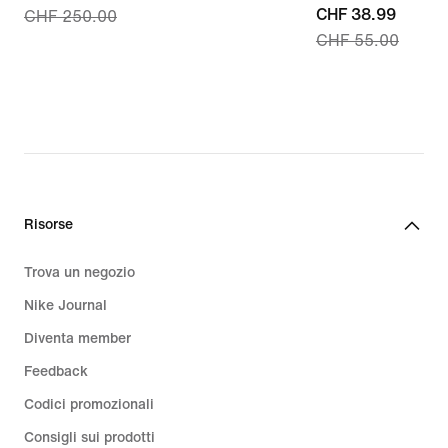
current
CHF 38.99
CHF 250.00
price
CHF 55.00
price
CHF
CHF
177.99,
38.99,
original
original
price
price
CHF
CHF
250.00
55.00
Risorse
Trova un negozio
Nike Journal
Diventa member
Feedback
Codici promozionali
Consigli sui prodotti