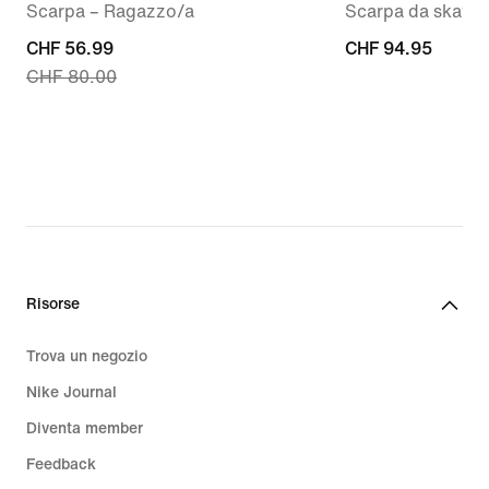
Scarpa – Ragazzo/a
Scarpa da skate
current
CHF 56.99
CHF
CHF 94.95
CHF 80.00
price
94.95
CHF
56.99,
original
price
CHF
80.00
Risorse
Trova un negozio
Nike Journal
Diventa member
Feedback