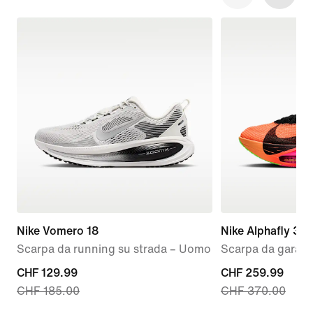
Nike Vomero 18
Nike Alphafly 3 
Scarpa da running su strada – Uomo
Scarpa da gara s
current
CHF 129.99
current
CHF 259.99
CHF 185.00
CHF 370.00
price
price
CHF
CHF