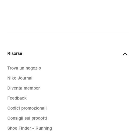
129.99,
259.99,
original
original
price
price
CHF
CHF
185.00
370.00
Risorse
Trova un negozio
Nike Journal
Diventa member
Feedback
Codici promozionali
Consigli sui prodotti
Shoe Finder – Running