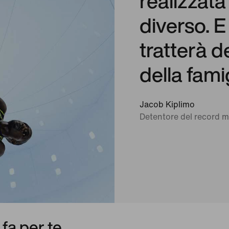
realizzat
diverso. E
tratterà d
della fami
Jacob Kiplimo
Detentore del record 
fa per te