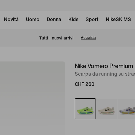
Novità
Uomo
Donna
Kids
Sport
NikeSKIMS
Tutti i nuovi arrivi
Acquista
Nike Vomero Premium
immagine
1
Scarpa da running su str
di
CHF 260
8