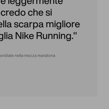
a è leggermente
 credo che si
ella scarpa migliore
glia Nike Running."
mondiale nella mezza maratona