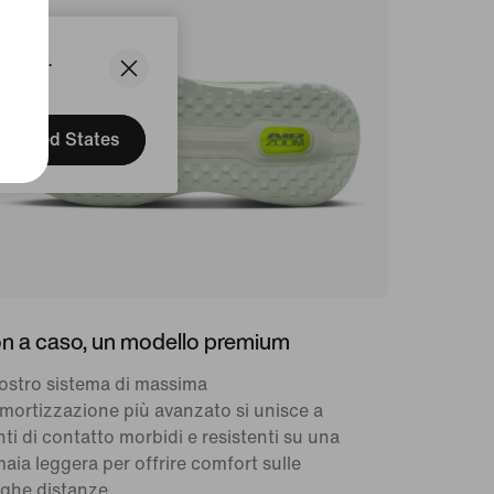
States.
United States
n a caso, un modello premium
nostro sistema di massima
ortizzazione più avanzato si unisce a
ti di contatto morbidi e resistenti su una
aia leggera per offrire comfort sulle
ghe distanze.