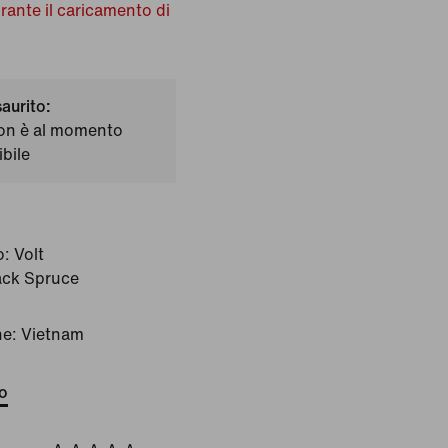
urante il caricamento di
saurito:
on è al momento
bile
o:
Volt
ack Spruce
ne: Vietnam
to