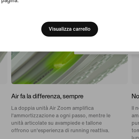
pagina.
[ Code: D1B61E47 ]
We think you are in United 
Update your location?
Visualizza carrello
Svizzera
Air fa la differenza, sempre
No
La doppia unità Air Zoom amplifica
Il 
l'ammortizzazione a ogni passo, mentre le
amm
unità articolate su avampiede e tallone
pun
offrono un'esperienza di running reattiva.
tom
lun