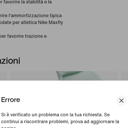
favorire la stabilità e la
frire l'ammortizzazione tipica
odate per atletica Nike Maxfly
r favorire trazione e
azioni
Errore
Si è verificato un problema con la tua richiesta. Se
continui a riscontrare problemi, prova ad aggiornare la