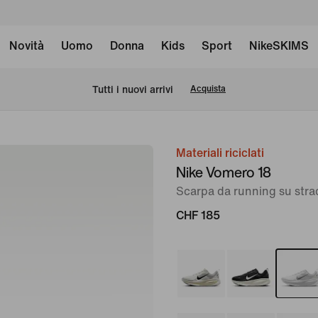
Novità
Uomo
Donna
Kids
Sport
NikeSKIMS
Tutti i nuovi arrivi
Acquista
Materiali riciclati
immagine
Nike Vomero 18
1
Scarpa da running su str
di
11
CHF 185