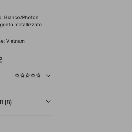
o:
Bianco/Photon
gento metallizzato
ne: Vietnam
to
 (8)