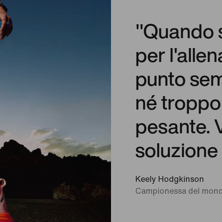
"Quando 
per l'alle
punto sem
né troppo
pesante. 
soluzione 
Keely Hodgkinson
Campionessa del mond