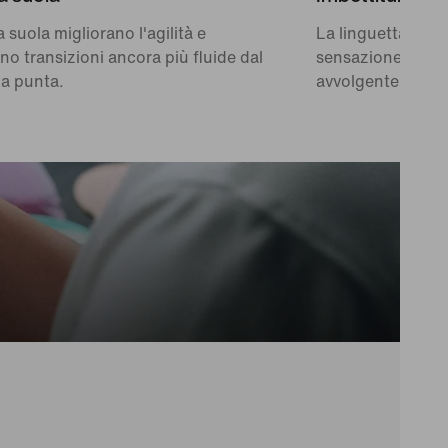
a suola migliorano l'agilità e
La linguetta e la
o transizioni ancora più fluide dal
sensazione di mo
la punta.
avvolgente.