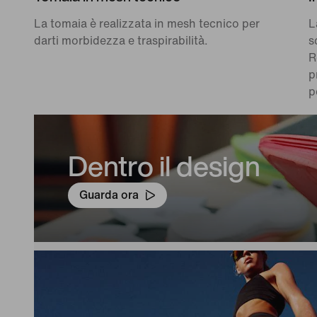
La tomaia è realizzata in mesh tecnico per
L
darti morbidezza e traspirabilità.
s
R
p
p
Dentro il design
Guarda ora