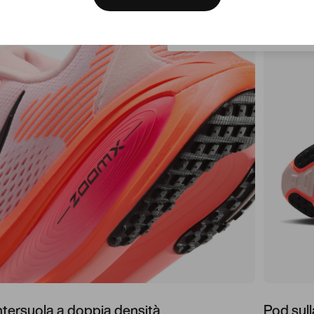
Svizzera
ntersuola a doppia densità
Pod sull