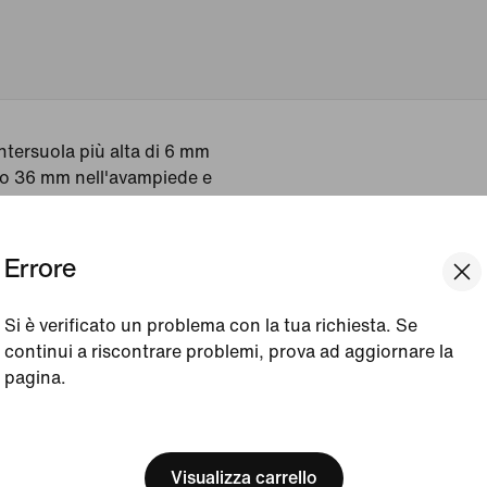
ntersuola più alta di 6 mm
lto 36 mm nell'avampiede e
ma, Vomero 18 punta
iù morbida del 18% rispetto a
Errore
nsizioni maggiormente fluide
Si è verificato un problema con la tua richiesta. Se
continui a riscontrare problemi, prova ad aggiornare la
azioni
pagina.
[ Code: D1B61E47 ]
We think you are in United 
Update your location?
Visualizza carrello