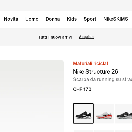
Novità
Uomo
Donna
Kids
Sport
NikeSKIMS
Tutti i nuovi arrivi
Acquista
Materiali riciclati
immagine
Nike Structure 26
1
Scarpa da running su str
di
8
CHF 170