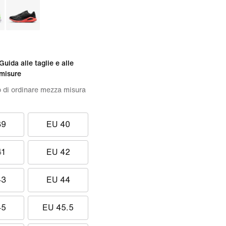
Guida alle taglie e alle
misure
o di ordinare mezza misura
39
EU 40
41
EU 42
43
EU 44
45
EU 45.5