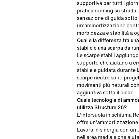
supportiva per tutti i gior
pratica running su strada 
sensazione di guida sotto i
un'ammortizzazione confo
morbidezza e stabilità a o
Qual è la differenza tra un
stabile e una scarpa da ru
Le scarpe stabili aggiungo
supporto che aiutano a cr
stabile e guidata durante l
scarpe neutre sono proget
movimenti più naturali co
aggiuntiva sotto il piede.
Quale tecnologia di ammor
utilizza Structure 26?
L'intersuola in schiuma R
offre un'ammortizzazione 
Lavora in sinergia con un 
nell'area mediale che aiut