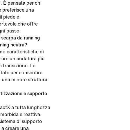
ni. È pensata per chi
e preferisce una
l piede e
rtevole che offre
gni passo.
a scarpa da running
nning neutra?
no caratteristiche di
eare un'andatura più
a transizione. Le
tate per consentire
n una minore struttura
tizzazione e supporto
eactX a tutta lunghezza
morbida e reattiva.
sistema di supporto
a a creare una