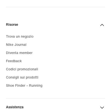
price
CHF
37.00
Risorse
Trova un negozio
Nike Journal
Diventa member
Feedback
Codici promozionali
Consigli sui prodotti
Shoe Finder – Running
Assistenza