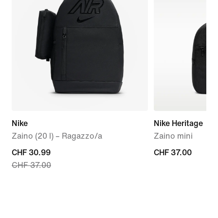
Nike
Nike Heritage
Zaino (20 l) – Ragazzo/a
Zaino mini
current
CHF 30.99
CHF
CHF 37.00
CHF 37.00
price
37.00
CHF
30.99,
original