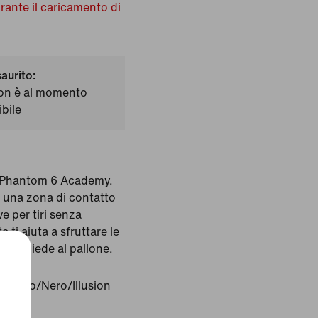
urante il caricamento di
saurito:
on è al momento
bile
n Phantom 6 Academy.
n una zona di contatto
e per tiri senza
 ti aiuta a sfruttare le
o il piede al pallone.
o:
Nero/Nero/Illusion