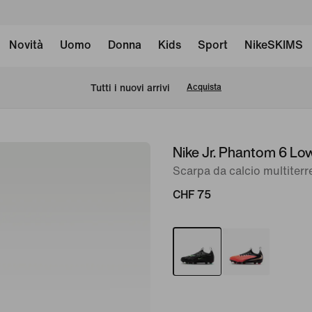
Novità
Uomo
Donna
Kids
Sport
NikeSKIMS
Tutti i nuovi arrivi
Acquista
Nike Jr. Phantom 6 L
immagine
1
Scarpa da calcio multiter
di
CHF 75
9