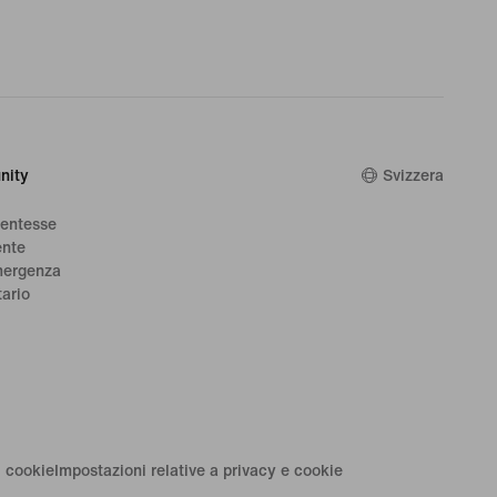
nity
Svizzera
dentesse
ente
mergenza
tario
i cookie
Impostazioni relative a privacy e cookie