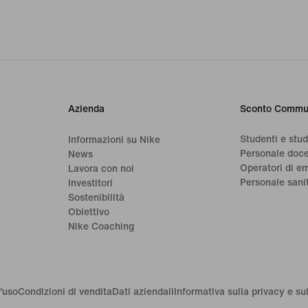
Azienda
Sconto Commu
Studenti e stu
Informazioni su Nike
Personale doc
News
Operatori di e
a
Lavora con noi
Personale sani
Investitori
Sostenibilità
Obiettivo
Nike Coaching
'uso
Condizioni di vendita
Dati aziendali
Informativa sulla privacy e su