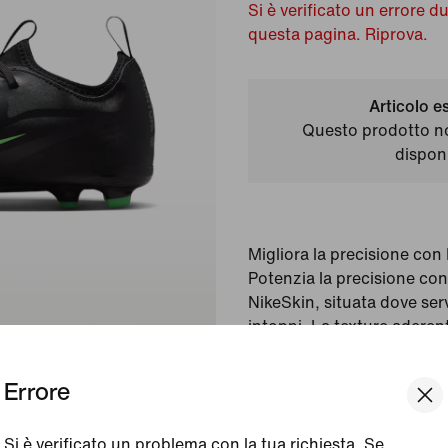
Si è verificato un errore d
questa pagina. Riprova.
Articolo e
Questo prodotto n
disponi
Migliora la precisione co
Potenzia la precisione co
NikeSkin, situata dove serv
intoppi. La texture aderente
occasioni da gol avvicinand
Errore
Colore mostrato in fot
Green
Si è verificato un problema con la tua richiesta. Se