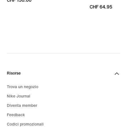
CHF
CHF 150.00
CHF
CHF 64.95
150.00
64.95
Risorse
Trova un negozio
Nike Journal
Diventa member
Feedback
Codici promozionali