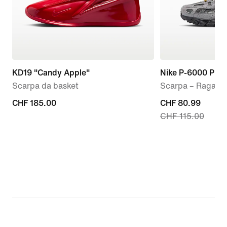
KD19 "Candy Apple"
Nike P-6000 Pre
Scarpa da basket
Scarpa – Ragazz
CHF
CHF 185.00
current
CHF 80.99
CHF 115.00
185.00
price
CHF
80.99,
original
price
CHF
115.00