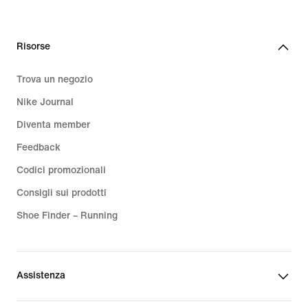
price
CHF
320.00
Risorse
Trova un negozio
Nike Journal
Diventa member
Feedback
Codici promozionali
Consigli sui prodotti
Shoe Finder – Running
Assistenza