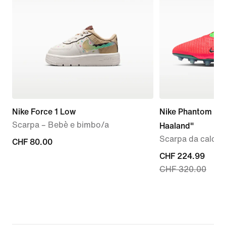
Nike Force 1 Low
Nike Phantom 6 Lo
Scarpa – Bebè e bimbo/a
Haaland"
Scarpa da calcio p
CHF
CHF 80.00
80.00
current
CHF 224.99
CHF 320.00
price
CHF
224.99,
original