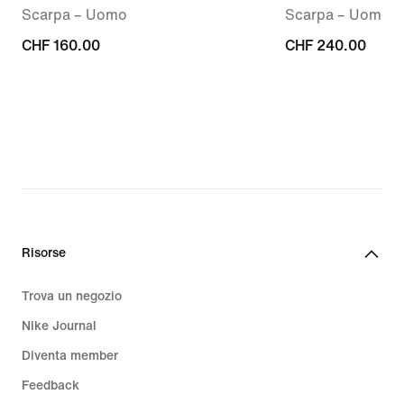
Scarpa – Uomo
Scarpa – Uomo
CHF
CHF 160.00
CHF
CHF 240.00
160.00
240.00
Risorse
Trova un negozio
Nike Journal
Diventa member
Feedback