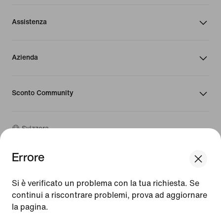
Assistenza
Azienda
Sconto Community
Svizzera
Errore
©
2026
Nike, Inc. Tutti i diritti riservati
We think you are in United States.
Guide
Update your location?
Si è verificato un problema con la tua richiesta. Se
Condizioni d'uso
continui a riscontrare problemi, prova ad aggiornare
Condizioni di vendita
Dati aziendali
la pagina.
Svizzera
United States
Informativa sulla privacy e sui cookie