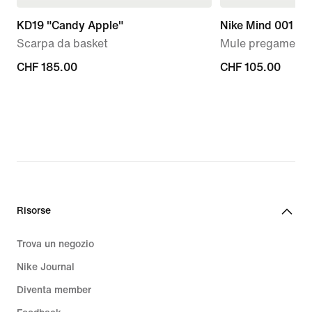
KD19 "Candy Apple"
Nike Mind 001
Scarpa da basket
Mule pregame – 
CHF
CHF 185.00
CHF
CHF 105.00
185.00
105.00
Risorse
Trova un negozio
Nike Journal
Diventa member