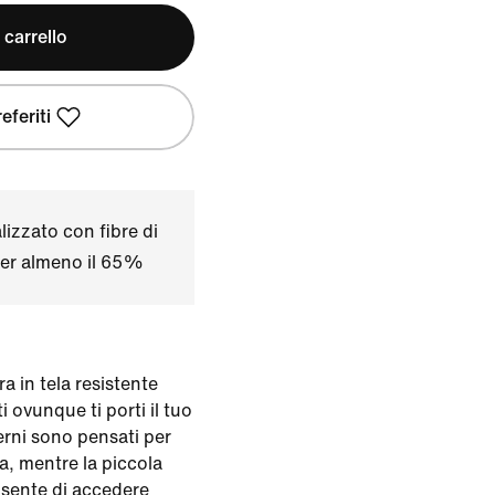
 carrello
eferiti
izzato con fibre di
 per almeno il 65%
a in tela resistente
ti ovunque ti porti il tuo
erni sono pensati per
a, mentre la piccola
nsente di accedere