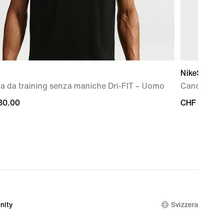
NikeSKIMS
a da training senza maniche Dri-FIT – Uomo
Canotta co
30.00
CHF
CHF 85.00
0
85.00
nity
Svizzera