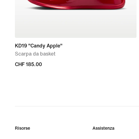
KD19 "Candy Apple"
Scarpa da basket
CHF
CHF 185.00
185.00
Risorse
Assistenza