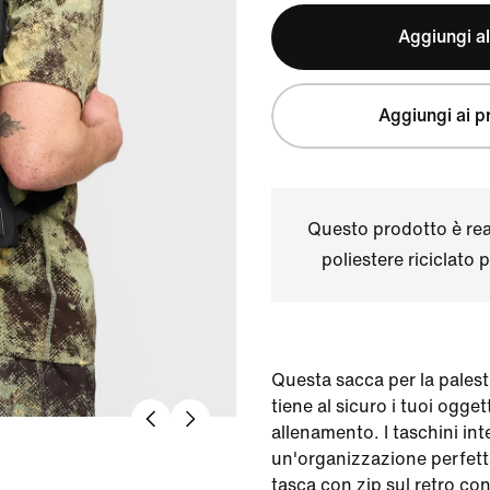
Aggiungi al
Aggiungi ai pr
Questo prodotto è real
poliestere riciclato
Questa sacca per la palestr
tiene al sicuro i tuoi ogget
allenamento. I taschini int
un'organizzazione perfett
tasca con zip sul retro co