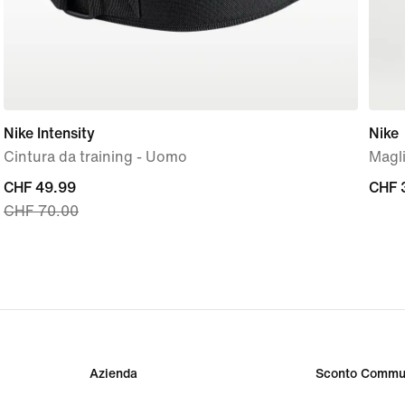
Nike Intensity
Nike
Cintura da training - Uomo
Magli
current
CHF 49.99
CHF
CHF 
CHF 70.00
price
30.0
CHF
49.99,
original
price
CHF
70.00
Azienda
Sconto Commu