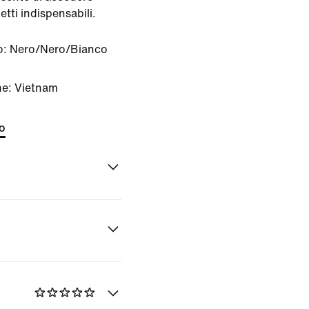
tti indispensabili.
o:
Nero/Nero/Bianco
ne: Vietnam
to