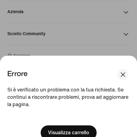
Azienda
Sconto Community
Svizzera
Errore
©
2026
Nike, Inc. Tutti i diritti riservati
We think you are in United States.
Guide
Update your location?
Si è verificato un problema con la tua richiesta. Se
Condizioni d'uso
continui a riscontrare problemi, prova ad aggiornare
Condizioni di vendita
Dati aziendali
la pagina.
Svizzera
United States
Informativa sulla privacy e sui cookie
[ Code: D1B61E47 ]
Impostazioni relative a privacy e cookie
Visualizza carrello