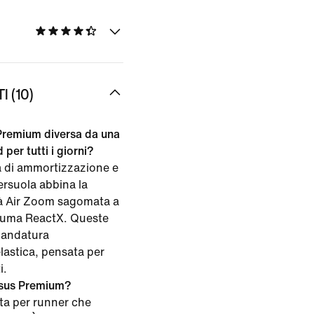
 (10)
Premium diversa da una
per tutti i giorni?
 di ammortizzazione e
tersuola abbina la
à Air Zoom sagomata a
hiuma ReactX. Queste
'andatura
elastica, pensata per
i.
gasus Premium?
ta per runner che