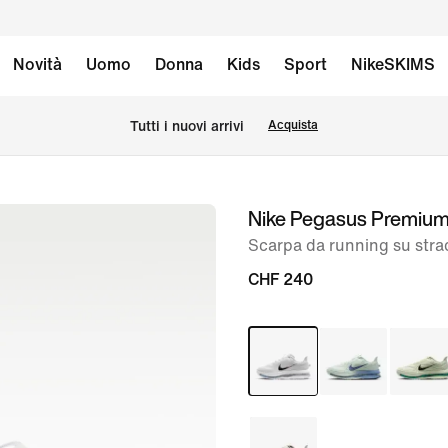
Novità
Uomo
Donna
Kids
Sport
NikeSKIMS
Tutti i nuovi arrivi
Acquista
Nike Pegasus Premiu
immagine
1
Scarpa da running su str
di
CHF 240
12