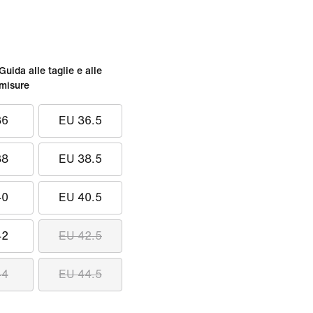
Guida alle taglie e alle
misure
36
EU 36.5
38
EU 38.5
40
EU 40.5
42
EU 42.5
44
EU 44.5