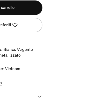
 carrello
eferiti
o:
Bianco/Argento
etallizzato
ne: Vietnam
to