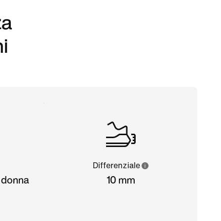
za
i
Differenziale
a donna
10 mm