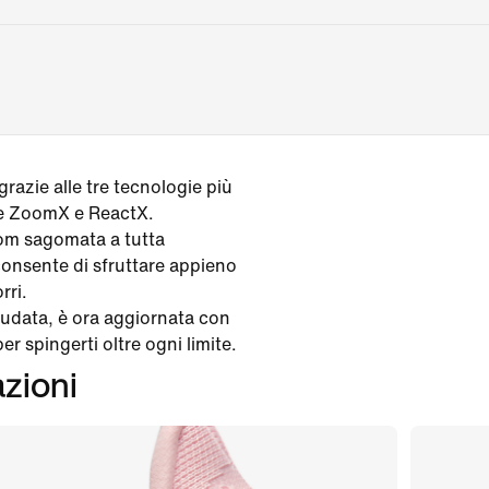
grazie alle tre tecnologie più
me ZoomX e ReactX.
oom sagomata a tutta
 consente di sfruttare appieno
rri.
audata, è ora aggiornata con
r spingerti oltre ogni limite.
azioni