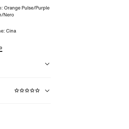
o:
Orange Pulse/Purple
n/Nero
ne: Cina
to