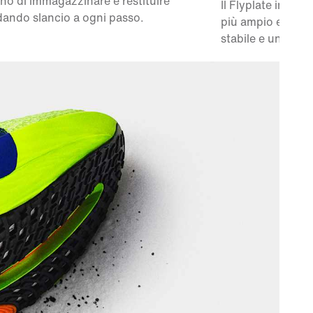
o di immagazzinare e restituire
Il Flyplate in fib
dando slancio a ogni passo.
più ampio e ottim
stabile e una sen