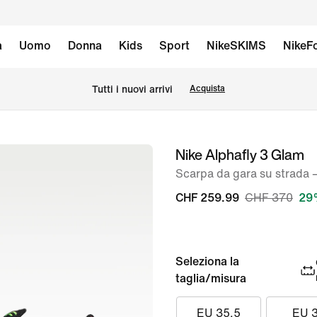
à
Uomo
Donna
Kids
Sport
NikeSKIMS
NikeFo
Tutti i nuovi arrivi
Acquista
Nike Alphafly 3 Glam
immagine
1
Scarpa da gara su strada 
di
CHF 259.99
CHF 370
29
9
Seleziona la
taglia/misura
EU 35.5
EU 