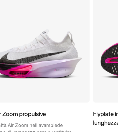
ir Zoom propulsive
Flyplate in fibr
lunghezza
ità Air Zoom nell'avampiede