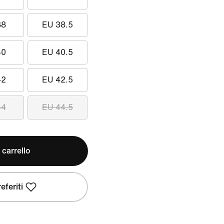
38
EU 38.5
40
EU 40.5
42
EU 42.5
44
EU 44.5
 carrello
eferiti