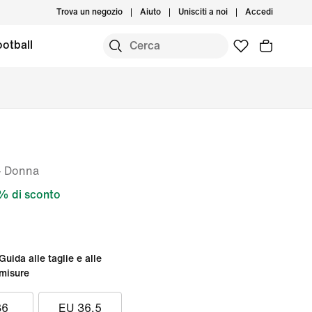
Trova un negozio
Aiuto
Unisciti a noi
Accedi
otball
– Donna
% di sconto
Guida alle taglie e alle
misure
36
EU 36.5