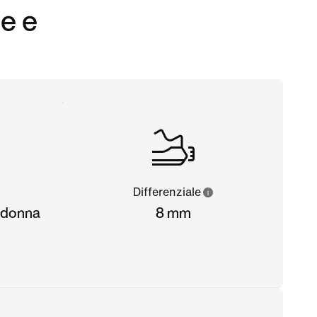
e e
Differenziale
a donna
8 mm