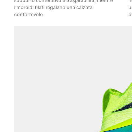
supporto contenitivo e traspirabilità, mentre
i
i morbidi filati regalano una calzata
u
confortevole.
o