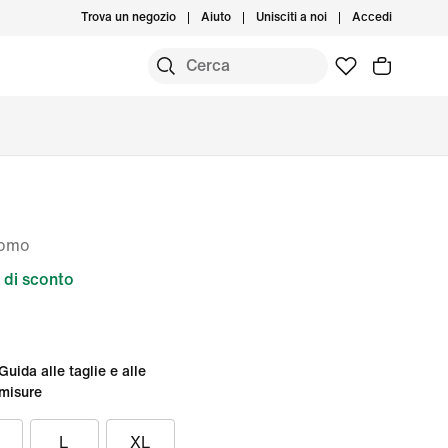
Trova un negozio
Aiuto
Unisciti a noi
Accedi
Uomo
di sconto
Guida alle taglie e alle
misure
L
XL