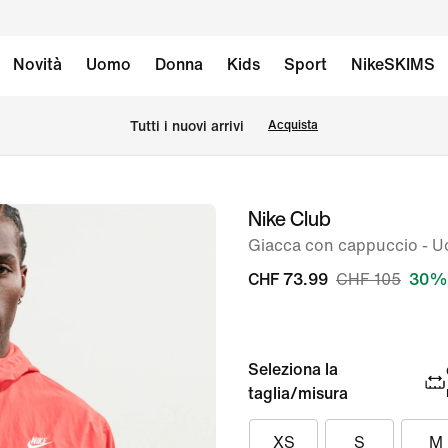
Novità
Uomo
Donna
Kids
Sport
NikeSKIMS
Tutti i nuovi arrivi
Acquista
Nike Club
immagine
1
Giacca con cappuccio - 
di
CHF 73.99
CHF 105
30% 
6
Seleziona la
taglia/misura
XS
S
M