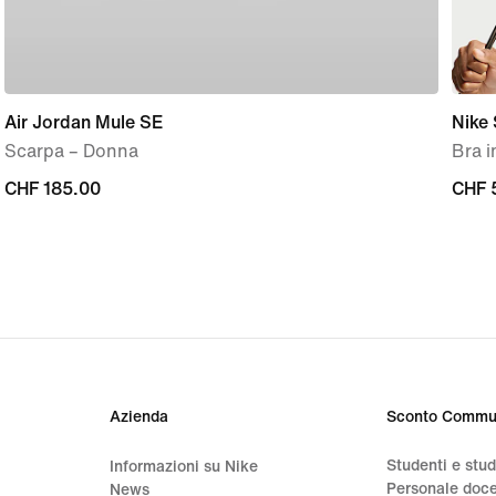
Air Jordan Mule SE
Nike
Scarpa – Donna
Bra 
CHF
CHF 185.00
CHF
CHF 
185.00
52.0
Azienda
Sconto Commu
Studenti e stu
Informazioni su Nike
Personale doc
News