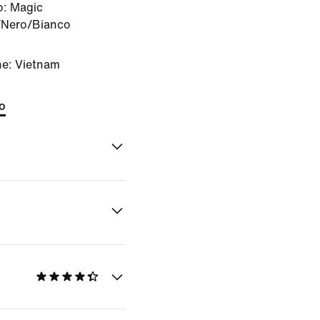
o:
Magic
/Nero/Bianco
ne: Vietnam
to