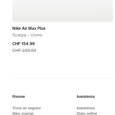
Nike Air Max Plus
Scarpa – Uomo
current
CHF 154.99
CHF 220.00
price
CHF
154.99,
original
price
CHF
220.00
Risorse
Assistenza
Trova un negozio
Assistenza
Nike Journal
Stato ordine