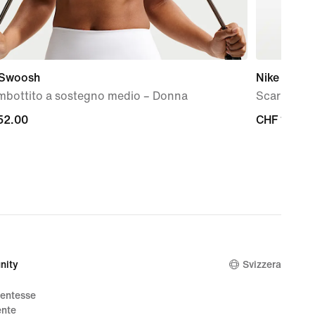
 Swoosh
Nike Air M
imbottito a sostegno medio – Donna
Scarpa con
52.00
CHF
CHF 150.0
0
150.00
nity
Svizzera
dentesse
ente