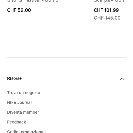
Shorts Festival - Uomo
Scarpa – Uomo
CHF
CHF 52.00
current
CHF 101.99
CHF 145.00
52.00
price
CHF
101.99,
original
price
CHF
145.00
Risorse
Trova un negozio
Nike Journal
Diventa member
Feedback
Codici promozionali