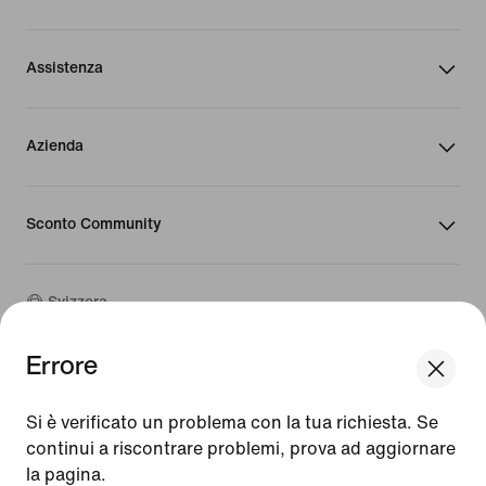
Assistenza
Azienda
Sconto Community
Svizzera
Errore
©
2026
Nike, Inc. Tutti i diritti riservati
We think you are in United States.
Guide
Update your location?
Si è verificato un problema con la tua richiesta. Se
Condizioni d'uso
continui a riscontrare problemi, prova ad aggiornare
Condizioni di vendita
Dati aziendali
la pagina.
Svizzera
United States