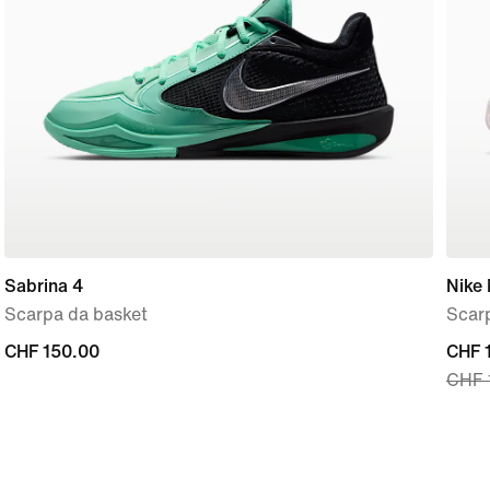
Sabrina 4
Nike
Scarpa da basket
Scar
CHF
CHF 150.00
curre
CHF 
CHF 
150.00
price
CHF
112.9
origi