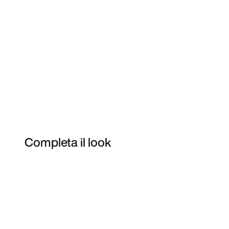
Completa il look
Item 3 of 20
Acquista il modello