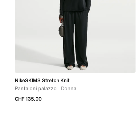
NikeSKIMS Stretch Knit
Pantaloni palazzo - Donna
CHF
CHF 135.00
135.00