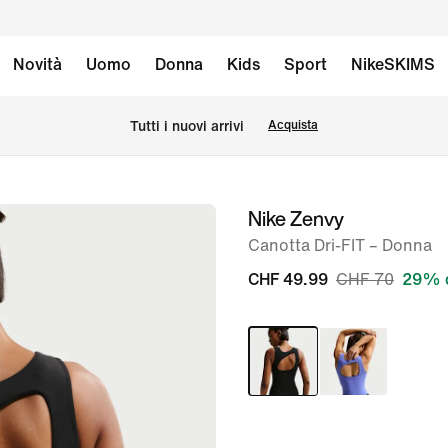
Novità
Uomo
Donna
Kids
Sport
NikeSKIMS
Tutti i nuovi arrivi
Acquista
Nike Zenvy
immagine
1
Canotta Dri-FIT – Donna
di
CHF 49.99
CHF 70
29% d
7