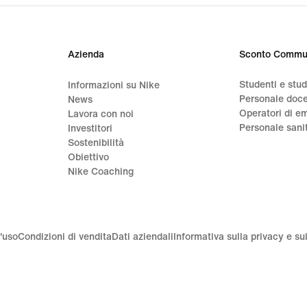
price
CHF
160.
Azienda
Sconto Commu
Studenti e stu
Informazioni su Nike
Personale doc
News
Operatori di e
a
Lavora con noi
Personale sani
Investitori
Sostenibilità
Obiettivo
Nike Coaching
'uso
Condizioni di vendita
Dati aziendali
Informativa sulla privacy e su