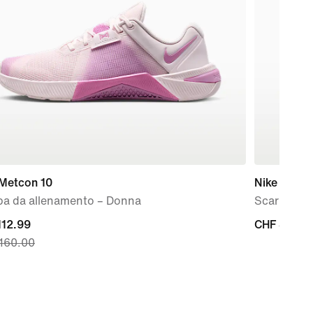
 Metcon 10
Nike Force
pa da allenamento – Donna
Scarpa – B
nt
112.99
CHF
CHF 80.00
160.00
80.00
9,
nal