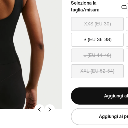
Seleziona la
taglia/misura
XXS (EU 30)
S (EU 36-38)
L (EU 44-46)
XXL (EU 52-54)
Aggiungi al
Aggiungi ai pr