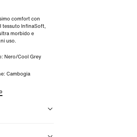
assimo comfort con
l tessuto InfinaSoft,
ultra morbido e
ni uso.
o:
Nero/Cool Grey
ine: Cambogia
to