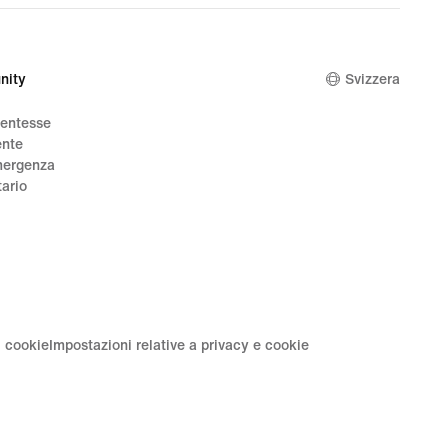
00
nity
Svizzera
dentesse
ente
mergenza
tario
i cookie
Impostazioni relative a privacy e cookie