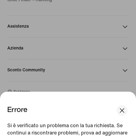
Assistenza
Azienda
Sconto Community
Svizzera
Errore
©
2026
Nike, Inc. Tutti i diritti riservati
We think you are in United States.
Guide
Update your location?
Si è verificato un problema con la tua richiesta. Se
Condizioni d'uso
continui a riscontrare problemi, prova ad aggiornare
Condizioni di vendita