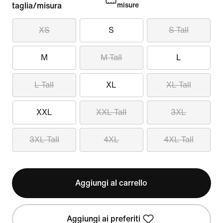
taglia/misura
misure
XS
S
S Tall
M
M Tall
L
L Tall
XL
XL Tall
XXL
XXL Tall
3XL
3XL Tall
4XL
4XL Tall
Aggiungi al carrello
Aggiungi ai preferiti