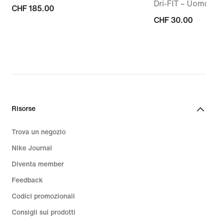
Dri-FIT – Uomo
CHF
CHF 185.00
CHF
CHF 30.00
185.00
30.00
Risorse
Trova un negozio
Nike Journal
Diventa member
Feedback
Codici promozionali
Consigli sui prodotti