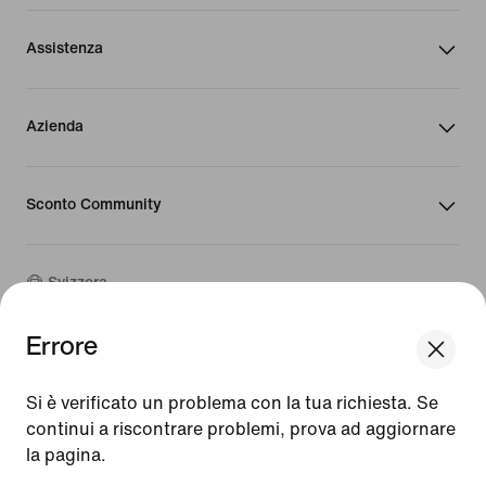
Assistenza
Azienda
Sconto Community
Svizzera
Errore
©
2026
Nike, Inc. Tutti i diritti riservati
We think you are in United States.
Guide
Update your location?
Si è verificato un problema con la tua richiesta. Se
Condizioni d'uso
continui a riscontrare problemi, prova ad aggiornare
Condizioni di vendita
Dati aziendali
la pagina.
Svizzera
United States
Informativa sulla privacy e sui cookie