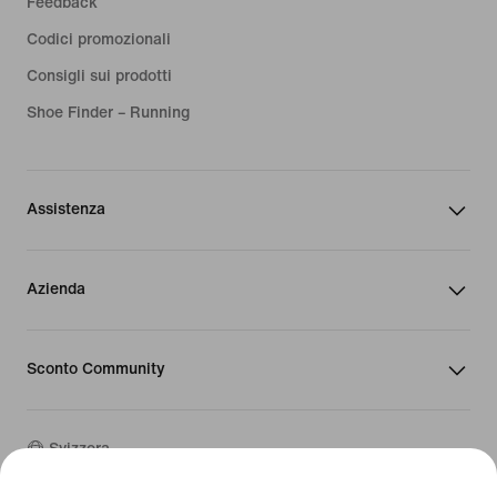
Feedback
Codici promozionali
Consigli sui prodotti
Shoe Finder – Running
Assistenza
Azienda
Sconto Community
Svizzera